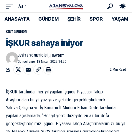
Aa
ANASAYFA
GÜNDEM
ŞEHİR
SPOR
YAŞAM
KENT GÜNDEMI
İŞKUR sahaya iniyor
By
SITE YÖNETICISI
Güncelleme: 18 Nisan 2022 14:26
2 Min Read
İŞKUR tarafından her yıl yapılan İşgücü Piyasası Talep
Araştırmaları bu yıl yüz yüze şekilde gerçekleştirilecek.
Yalova Çalışma ve İş Kurumu İl Müdürü Erhan Dede tarafından
yapılan açıklamada; “Her yıl yerel düzeyde en az bir defa
gerçekleştirdiğimiz İşgücü Piyasası Talep Araştırmalarımızı, bu yıl
18 Nisan-27 Mayıs 2022 tarihleri arasında gerçekleştirileceğiz.