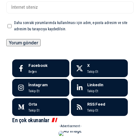
Daha sonraki yorumlarımda kullanılması için adım, e-posta adresim ve site
adresim bu tarayıcıya kaydedilsin.
Facebook
X
Beğen
Takip Et
İnstagram
LinkedIn
Takip Et
Takip Et
Orta
RSS Feed
Takip Et
Takip Et
En çok okunanlar
- Advertisement -