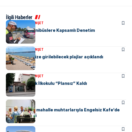
İlgili Haberler
KENT GÜNDEMI
MANŞET
“M” Plakalı Minibüslere Kapsamlı Denetim
KENT GÜNDEMI
MANŞET
Yalova’da denize girilebilecek plajlar açıklandı
KENT GÜNDEMI
MANŞET
Yalova Atatürk İlkokulu “Plansız” Kaldı
KENT GÜNDEMI
Başkan Gürel, mahalle muhtarlarıyla Engelsiz Kafe’de
bir araya geldi
KENT GÜNDEMI