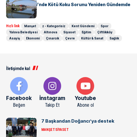
Safran Deresi’nde Kötü Koku Sorunu Yeniden Gündemde
Hızlı link
Manşet
z - Kategorisiz
Kent Gündemi
Spor
Yalova Belediyesi
Altınova
Siyaset
Eğitim
Çiftlikköy
Asayiş
Ekonomi
Çınarcık
Çevre
Kültür & Sanat
Sağlık
İletişimde kal
Facebook
İnstagram
Youtube
Beğen
Takip Et
Abone ol
7 Başkandan Doğancı’ya destek
MANŞET
SIYASET