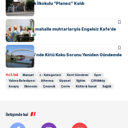
Yalova Atatürk İlkokulu “Plansız” Kaldı
KENT GÜNDEMI
Başkan Gürel, mahalle muhtarlarıyla Engelsiz Kafe’de
bir araya geldi
KENT GÜNDEMI
Safran Deresi’nde Kötü Koku Sorunu Yeniden Gündemde
Hızlı link
Manşet
z - Kategorisiz
Kent Gündemi
Spor
Yalova Belediyesi
Altınova
Siyaset
Eğitim
Çiftlikköy
Asayiş
Ekonomi
Çınarcık
Çevre
Kültür & Sanat
Sağlık
İletişimde kal