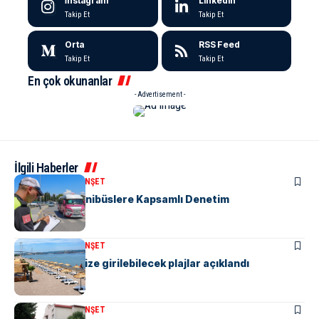
İnstagram
LinkedIn
Takip Et
Takip Et
Orta
RSS Feed
Takip Et
Takip Et
En çok okunanlar
- Advertisement -
İlgili Haberler
KENT GÜNDEMI
MANŞET
“M” Plakalı Minibüslere Kapsamlı Denetim
KENT GÜNDEMI
MANŞET
Yalova’da denize girilebilecek plajlar açıklandı
KENT GÜNDEMI
MANŞET