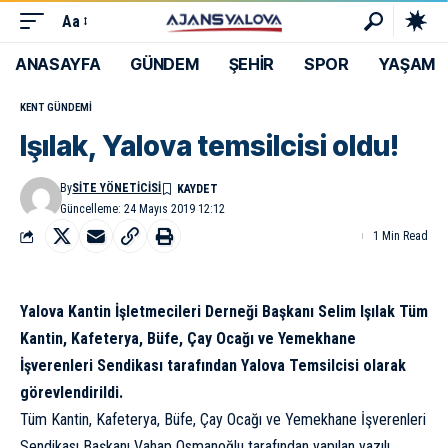
Aa
ANASAYFA
GÜNDEM
ŞEHİR
SPOR
YAŞAM
KENT GÜNDEMI
Işılak, Yalova temsilcisi oldu!
By
SITE YÖNETICISI
Güncelleme: 24 Mayıs 2019 12:12
1 Min Read
Yalova Kantin İşletmecileri Derneği Başkanı Selim Işılak Tüm
Kantin, Kafeterya, Büfe, Çay Ocağı ve Yemekhane
İşverenleri Sendikası tarafından Yalova Temsilcisi olarak
görevlendirildi.
Tüm Kantin, Kafeterya, Büfe, Çay Ocağı ve Yemekhane İşverenleri
Sendikası Başkanı Vahap Osmanoğlu tarafından yapılan yazılı