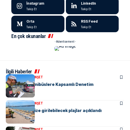
İnstagram
LinkedIn
Takip Et
Takip Et
Orta
RSS Feed
Takip Et
Takip Et
En çok okunanlar
- Advertisement -
İlgili Haberler
KENT GÜNDEMI
MANŞET
“M” Plakalı Minibüslere Kapsamlı Denetim
KENT GÜNDEMI
MANŞET
Yalova’da denize girilebilecek plajlar açıklandı
KENT GÜNDEMI
MANŞET