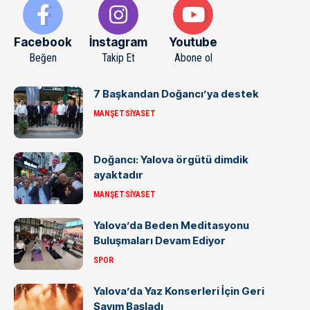
Facebook
İnstagram
Youtube
Beğen
Takip Et
Abone ol
7 Başkandan Doğancı’ya destek
MANŞET
SIYASET
Doğancı: Yalova örgütü dimdik
ayaktadır
MANŞET
SIYASET
Yalova’da Beden Meditasyonu
Buluşmaları Devam Ediyor
SPOR
Yalova’da Yaz Konserleri İçin Geri
Sayım Başladı