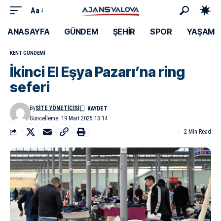
Aa
ANASAYFA
GÜNDEM
ŞEHİR
SPOR
YAŞAM
KENT GÜNDEMI
İkinci El Eşya Pazarı’na ring
seferi
By
SITE YÖNETICISI
Güncelleme: 19 Mart 2025 13:14
2 Min Read