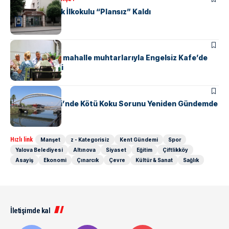
Yalova Atatürk İlkokulu “Plansız” Kaldı
KENT GÜNDEMI
Başkan Gürel, mahalle muhtarlarıyla Engelsiz Kafe’de
bir araya geldi
KENT GÜNDEMI
Safran Deresi’nde Kötü Koku Sorunu Yeniden Gündemde
Hızlı link
Manşet
z - Kategorisiz
Kent Gündemi
Spor
Yalova Belediyesi
Altınova
Siyaset
Eğitim
Çiftlikköy
Asayiş
Ekonomi
Çınarcık
Çevre
Kültür & Sanat
Sağlık
İletişimde kal