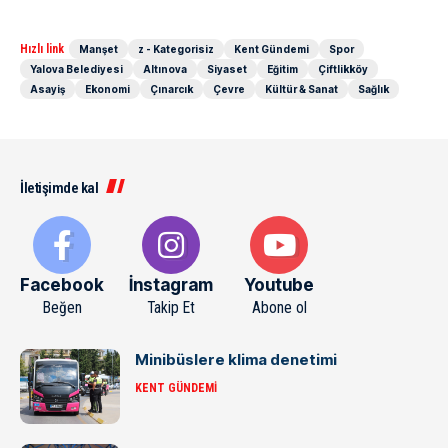
Hızlı link
Manşet
z - Kategorisiz
Kent Gündemi
Spor
Yalova Belediyesi
Altınova
Siyaset
Eğitim
Çiftlikköy
Asayiş
Ekonomi
Çınarcık
Çevre
Kültür & Sanat
Sağlık
İletişimde kal
Facebook
İnstagram
Youtube
Beğen
Takip Et
Abone ol
Minibüslere klima denetimi
KENT GÜNDEMI