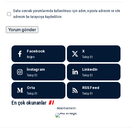
Daha sonraki yorumlarımda kullanılması için adım, e-posta adresim ve site
adresim bu tarayıcıya kaydedilsin.
Facebook
X
Beğen
Takip Et
İnstagram
LinkedIn
Takip Et
Takip Et
Orta
RSS Feed
Takip Et
Takip Et
En çok okunanlar
- Advertisement -