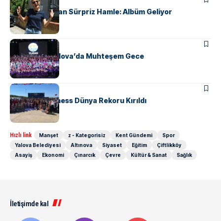
Gupse Özay’dan Sürpriz Hamle: Albüm Geliyor
KÜLTÜR & SANAT
TUFAG’tan Yalova’da Muhteşem Gece
KÜLTÜR & SANAT
Horonla Guinness Dünya Rekoru Kırıldı
Hızlı link
Manşet
z - Kategorisiz
Kent Gündemi
Spor
Yalova Belediyesi
Altınova
Siyaset
Eğitim
Çiftlikköy
Asayiş
Ekonomi
Çınarcık
Çevre
Kültür & Sanat
Sağlık
İletişimde kal