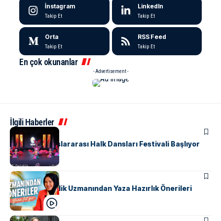
İnstagram
LinkedIn
Takip Et
Takip Et
Orta
RSS Feed
Takip Et
Takip Et
En çok okunanlar
- Advertisement -
İlgili Haberler
KÜLTÜR & SANAT
Yalova’da Uluslararası Halk Dansları Festivali Başlıyor
MANŞET
SAĞLIK
Yalovalı Güzellik Uzmanından Yaza Hazırlık Önerileri
MAGAZIN