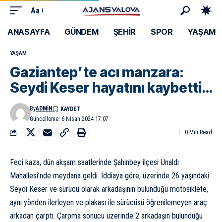
Aa
ANASAYFA
GÜNDEM
ŞEHİR
SPOR
YAŞAM
YAŞAM
Gaziantep’te acı manzara:
Seydi Keser hayatını kaybetti…
By
ADMIN
Güncelleme: 6 Nisan 2024 17:07
0 Min Read
Feci kaza, dün akşam saatlerinde Şahinbey ilçesi Ünaldı
Mahallesi’nde meydana geldi. İddiaya göre, üzerinde 26 yaşındaki
Seydi Keser ve sürücü olarak arkadaşının bulunduğu motosiklete,
aynı yönden ilerleyen ve plakası ile sürücüsü öğrenilemeyen araç
arkadan çarptı. Çarpma sonucu üzerinde 2 arkadaşın bulunduğu