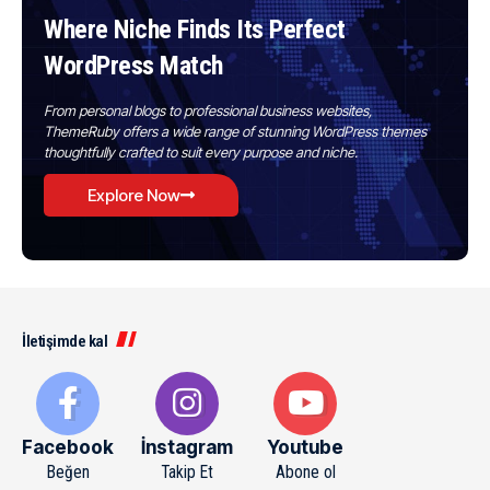
Where Niche Finds Its Perfect
WordPress Match
From personal blogs to professional business websites,
ThemeRuby offers a wide range of stunning WordPress themes
thoughtfully crafted to suit every purpose and niche.
Explore Now
İletişimde kal
Facebook
İnstagram
Youtube
Beğen
Takip Et
Abone ol