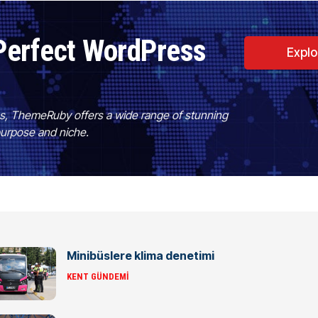
Perfect WordPress
Expl
es, ThemeRuby offers a wide range of stunning
purpose and niche.
Minibüslere klima denetimi
KENT GÜNDEMI