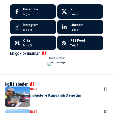
Facebook
X
Beğen
Takip Et
İnstagram
LinkedIn
Takip Et
Takip Et
Orta
RSS Feed
Takip Et
Takip Et
En çok okunanlar
- Advertisement -
İlgili Haberler
KENT GÜNDEMI
MANŞET
“M” Plakalı Minibüslere Kapsamlı Denetim
KENT GÜNDEMI
MANŞET