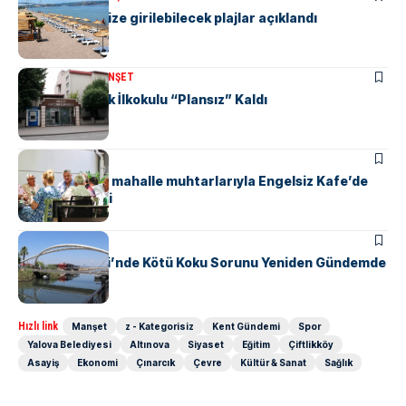
Yalova’da denize girilebilecek plajlar açıklandı
KENT GÜNDEMI
MANŞET
Yalova Atatürk İlkokulu “Plansız” Kaldı
KENT GÜNDEMI
Başkan Gürel, mahalle muhtarlarıyla Engelsiz Kafe’de
bir araya geldi
KENT GÜNDEMI
Safran Deresi’nde Kötü Koku Sorunu Yeniden Gündemde
Hızlı link
Manşet
z - Kategorisiz
Kent Gündemi
Spor
Yalova Belediyesi
Altınova
Siyaset
Eğitim
Çiftlikköy
Asayiş
Ekonomi
Çınarcık
Çevre
Kültür & Sanat
Sağlık