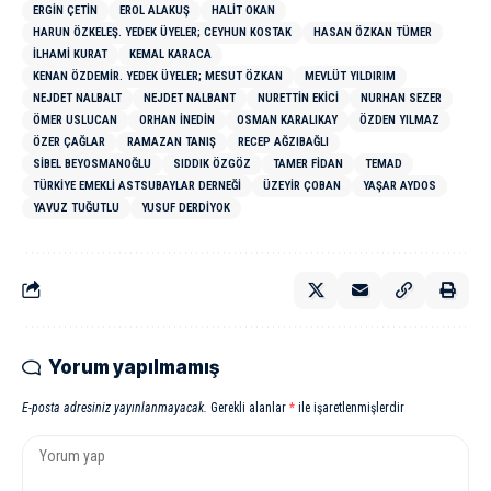
ERGIN ÇETIN
EROL ALAKUŞ
HALIT OKAN
HARUN ÖZKELEŞ. YEDEK ÜYELER; CEYHUN KOSTAK
HASAN ÖZKAN TÜMER
ILHAMI KURAT
KEMAL KARACA
KENAN ÖZDEMIR. YEDEK ÜYELER; MESUT ÖZKAN
MEVLÜT YILDIRIM
NEJDET NALBALT
NEJDET NALBANT
NURETTIN EKICI
NURHAN SEZER
ÖMER USLUCAN
ORHAN İNEDIN
OSMAN KARALIKAY
ÖZDEN YILMAZ
ÖZER ÇAĞLAR
RAMAZAN TANIŞ
RECEP AĞZIBAĞLI
SIBEL BEYOSMANOĞLU
SIDDIK ÖZGÖZ
TAMER FIDAN
TEMAD
TÜRKIYE EMEKLI ASTSUBAYLAR DERNEĞI
ÜZEYIR ÇOBAN
YAŞAR AYDOS
YAVUZ TUĞUTLU
YUSUF DERDIYOK
Yorum yapılmamış
E-posta adresiniz yayınlanmayacak.
Gerekli alanlar
*
ile işaretlenmişlerdir