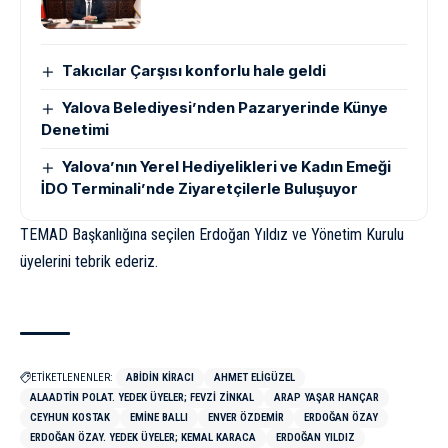
Takıcılar Çarşısı konforlu hale geldi
Yalova Belediyesi’nden Pazaryerinde Künye
Denetimi
Yalova’nın Yerel Hediyelikleri ve Kadın Emeği
İDO Terminali’nde Ziyaretçilerle Buluşuyor
TEMAD Başkanlığına seçilen Erdoğan Yıldız ve Yönetim Kurulu
üyelerini tebrik ederiz.
ETİKETLENENLER:
ABIDIN KIRACI
AHMET ELIGÜZEL
ALAADTIN POLAT. YEDEK ÜYELER; FEVZI ZINKAL
ARAP YAŞAR HANÇAR
CEYHUN KOSTAK
EMINE BALLI
ENVER ÖZDEMIR
ERDOĞAN ÖZAY
ERDOĞAN ÖZAY. YEDEK ÜYELER; KEMAL KARACA
ERDOĞAN YILDIZ