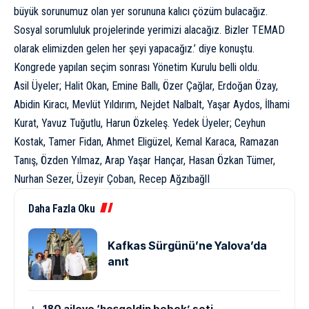
büyük sorunumuz olan yer sorununa kalıcı çözüm bulacağız.
Sosyal sorumluluk projelerinde yerimizi alacağız. Bizler TEMAD
olarak elimizden gelen her şeyi yapacağız.’ diye konuştu.
Kongrede yapılan seçim sonrası Yönetim Kurulu belli oldu.
Asil Üyeler; Halit Okan, Emine Ballı, Özer Çağlar, Erdoğan Özay,
Abidin Kiracı, Mevlüt Yıldırım, Nejdet Nalbalt, Yaşar Aydos, İlhami
Kurat, Yavuz Tuğutlu, Harun Özkeleş. Yedek Üyeler; Ceyhun
Kostak, Tamer Fidan, Ahmet Eligüzel, Kemal Karaca, Ramazan
Tanış, Özden Yılmaz, Arap Yaşar Hançar, Hasan Özkan Tümer,
Nurhan Sezer, Üzeyir Çoban, Recep AğzıbağlI
Daha Fazla Oku
Kafkas Sürgünü’ne Yalova’da
anıt
180 aileye ‘hoşgeldin bebek’ seti