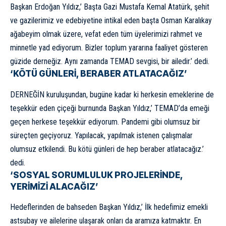
Başkan Erdoğan Yıldız,’ Başta Gazi Mustafa Kemal Atatürk, şehit
ve gazilerimiz ve edebiyetine intikal eden başta Osman Karalıkay
ağabeyim olmak üzere, vefat eden tüm üyelerimizi rahmet ve
minnetle yad ediyorum. Bizler toplum yararına faaliyet gösteren
güzide derneğiz. Aynı zamanda TEMAD sevgisi, bir ailedir.’ dedi.
‘KÖTÜ GÜNLERİ, BERABER ATLATACAĞIZ’
DERNEĞİN kuruluşundan, bugüne kadar ki herkesin emeklerine de
teşekkür eden çiçeği burnunda Başkan Yıldız,’ TEMAD’da emeği
geçen herkese teşekkür ediyorum. Pandemi gibi olumsuz bir
süreçten geçiyoruz. Yapılacak, yapılmak istenen çalışmalar
olumsuz etkilendi. Bu kötü günleri de hep beraber atlatacağız.’
dedi.
‘SOSYAL SORUMLULUK PROJELERİNDE,
YERİMİZİ ALACAĞIZ’
Hedeflerinden de bahseden Başkan Yıldız,’ İlk hedefimiz emekli
astsubay ve ailelerine ulaşarak onları da aramıza katmaktır. En