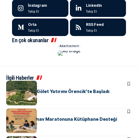
İnstagram
LinkedIn
Takip Et
Takip Et
Orta
RSS Feed
Takip Et
Takip Et
En çok okunanlar
- Advertisement -
İlgili Haberler
ALTINOVA
Yalova’nın 19. Gölet Yatırımı Örencik’te Başladı
ALTINOVA
EĞITIM
Subaşı’nda Sınav Maratonuna Kütüphane Desteği