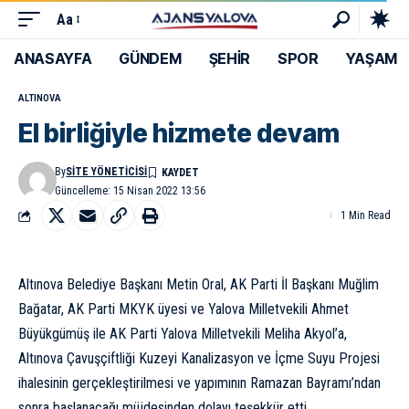
Aa
ANASAYFA
GÜNDEM
ŞEHİR
SPOR
YAŞAM
ALTINOVA
El birliğiyle hizmete devam
By
SITE YÖNETICISI
Güncelleme: 15 Nisan 2022 13:56
1 Min Read
Altınova Belediye Başkanı Metin Oral, AK Parti İl Başkanı Muğlim
Bağatar, AK Parti MKYK üyesi ve Yalova Milletvekili Ahmet
Büyükgümüş ile AK Parti Yalova Milletvekili Meliha Akyol’a,
Altınova Çavuşçiftliği Kuzeyi Kanalizasyon ve İçme Suyu Projesi
ihalesinin gerçekleştirilmesi ve yapımının Ramazan Bayramı’ndan
sonra başlanacağı müjdesinden dolayı teşekkür etti.