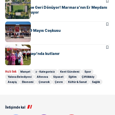
ALTINOVA
116 Yıllık Efsane Geri Dönüyor! Marmara’nın Er Meydanı
Yeniden Kuruluyor
ALTINOVA
Altonova’da 19 Mayıs Coşkusu
ALTINOVA
MANŞET
Hıdrellez, Subaşı’nda kutlanır
Hızlı link
Manşet
z - Kategorisiz
Kent Gündemi
Spor
Yalova Belediyesi
Altınova
Siyaset
Eğitim
Çiftlikköy
Asayiş
Ekonomi
Çınarcık
Çevre
Kültür & Sanat
Sağlık
İletişimde kal