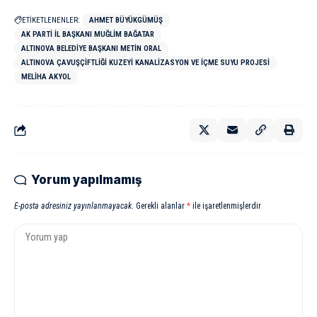
ETİKETLENENLER:
AHMET BÜYÜKGÜMÜŞ
AK PARTI İL BAŞKANI MUĞLIM BAĞATAR
ALTINOVA BELEDIYE BAŞKANI METIN ORAL
ALTINOVA ÇAVUŞÇIFTLIĞI KUZEYI KANALIZASYON VE İÇME SUYU PROJESI
MELIHA AKYOL
Yorum yapılmamış
E-posta adresiniz yayınlanmayacak.
Gerekli alanlar
*
ile işaretlenmişlerdir