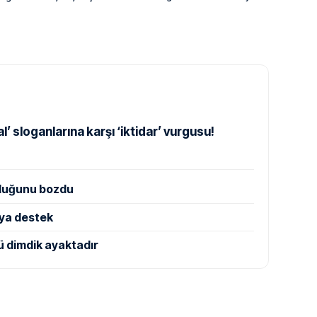
l’ sloganlarına karşı ‘iktidar’ vurgusu!
luğunu bozdu
ya destek
ü dimdik ayaktadır