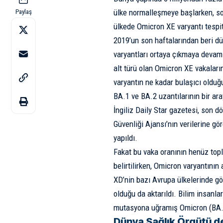
ülke normalleşmeye başlarken, so
Paylaş
ülkede Omicron XE varyantı tespit
2019’un son haftalarından beri dü
varyantları ortaya çıkmaya devam 
alt türü olan Omicron XE vakalar
varyantın ne kadar bulaşıcı olduğ
BA.1 ve BA.2 uzantılarının bir ar
İngiliz Daily Star gazetesi, son d
Güvenliği Ajansı’nın verilerine gö
yapıldı.
Fakat bu vaka oranının henüz top
belirtilirken, Omicron varyantının
XD’nin bazı Avrupa ülkelerinde g
olduğu da aktarıldı. Bilim insanla
mutasyona uğramış Omicron (BA.2) 
Dünya Sağlık Örgütü d