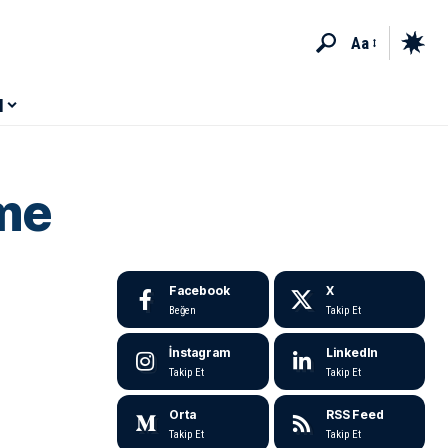
Aa
M
şme
Facebook
X
Beğen
Takip Et
İnstagram
LinkedIn
Takip Et
Takip Et
Orta
RSS Feed
Takip Et
Takip Et