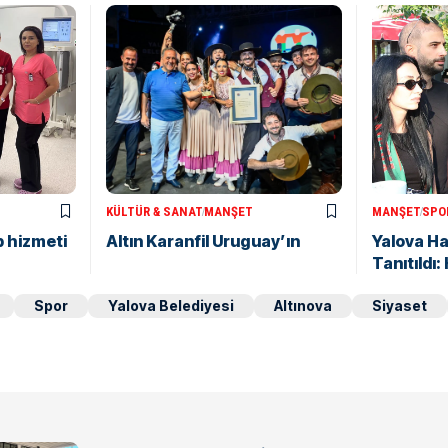
KÜLTÜR & SANAT
MANŞET
MANŞET
SPO
p hizmeti
Altın Karanfil Uruguay’ın
Yalova H
Tanıtıldı
Spor
Yalova Belediyesi
Altınova
Siyaset