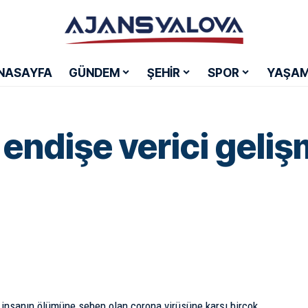
NASAYFA
GÜNDEM
ŞEHİR
SPOR
YAŞA
endişe verici geli
insanın ölümüne sebep olan corona virüsüne karşı birçok