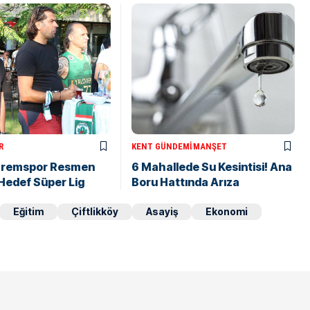
R
KENT GÜNDEMI
MANŞET
aremspor Resmen
6 Mahallede Su Kesintisi! Ana
: Hedef Süper Lig
Boru Hattında Arıza
Eğitim
Çiftlikköy
Asayiş
Ekonomi