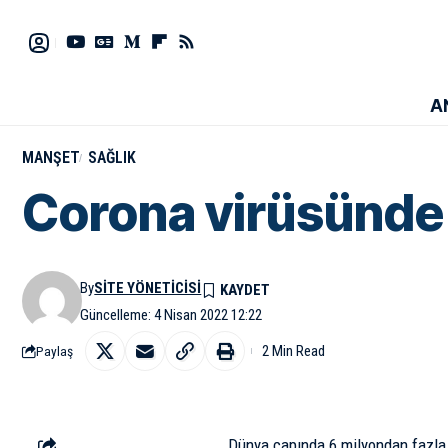
A
MANŞET
SAĞLIK
Corona virüsünde 
By
SITE YÖNETICISI
Güncelleme: 4 Nisan 2022 12:22
2 Min Read
Paylaş
Dünya çapında 6 milyondan fazla 