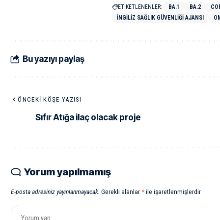
ETİKETLENENLER:
BA.1
BA.2
CO
İNGILIZ SAĞLIK GÜVENLIĞI AJANSI
O
Bu yazıyı paylaş
ÖNCEKI KÖŞE YAZISI
Sıfır Atığa ilaç olacak proje
Yorum yapılmamış
E-posta adresiniz yayınlanmayacak.
Gerekli alanlar
*
ile işaretlenmişlerdir