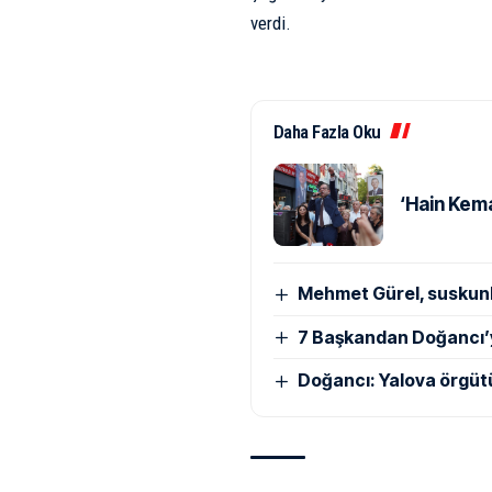
verdi.
Daha Fazla Oku
‘Hain Kema
Mehmet Gürel, suskun
7 Başkandan Doğancı’
Doğancı: Yalova örgüt