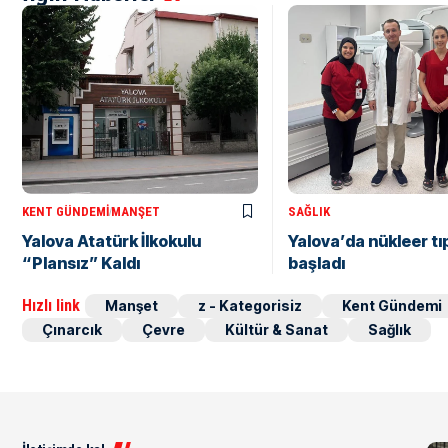
KENT GÜNDEMI
MANŞET
SAĞLIK
Yalova Atatürk İlkokulu
Yalova’da nükleer tı
“Plansız” Kaldı
başladı
Hızlı link
Manşet
z - Kategorisiz
Kent Gündemi
Çınarcık
Çevre
Kültür & Sanat
Sağlık