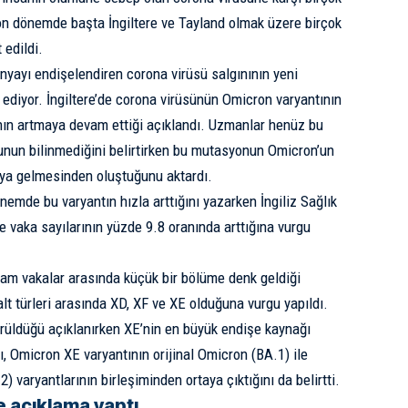
n dönemde başta İngiltere ve Tayland olmak üzere birçok
 edildi.
nyayı endişelendiren corona virüsü salgınının yeni
ediyor. İngiltere’de corona virüsünün Omicron varyantının
ının artmaya devam ettiği açıklandı. Uzmanlar henüz bu
unun bilinmediğini belirtirken bu mutasyonun Omicron’un
aya gelmesinden oluştuğunu aktardı.
önemde bu varyantın hızla arttığını yazarken İngiliz Sağlık
re vaka sayılarının yüzde 9.8 oranında arttığına vurgu
lam vakalar arasında küçük bir bölüme denk geldiği
 alt türleri arasında XD, XF ve XE olduğuna vurgu yapıldı.
örüldüğü açıklanırken XE’nin en büyük endişe kaynağı
rı, Omicron XE varyantının orijinal Omicron (BA.1) ile
varyantlarının birleşiminden ortaya çıktığını da belirtti.
e açıklama yaptı