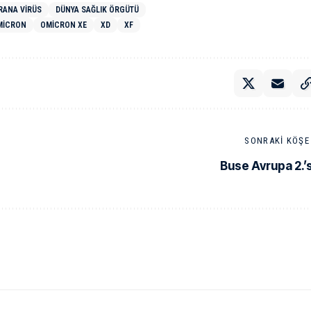
RANA VIRÜS
DÜNYA SAĞLIK ÖRGÜTÜ
MICRON
OMICRON XE
XD
XF
SONRAKI KÖŞE 
Buse Avrupa 2.’s