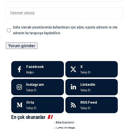
Daha sonraki yorumlarımda kullanılması için adım, e-posta adresim ve site
adresim bu tarayıcıya kaydedilsin.
Facebook
X
Beğen
Takip Et
İnstagram
LinkedIn
Takip Et
Takip Et
Orta
RSS Feed
Takip Et
Takip Et
En çok okunanlar
- Advertisement -