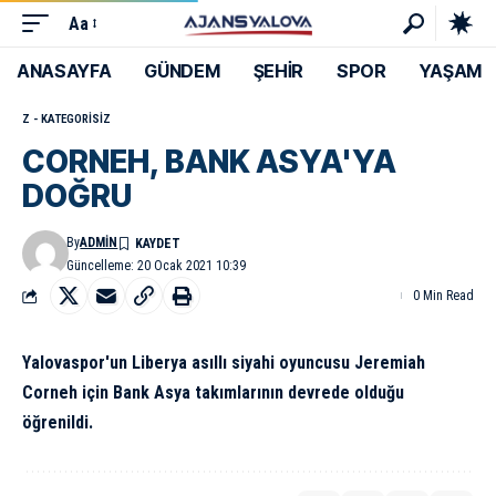
Aa
ANASAYFA
GÜNDEM
ŞEHİR
SPOR
YAŞAM
Z - KATEGORISIZ
CORNEH, BANK ASYA'YA
DOĞRU
By
ADMIN
Güncelleme: 20 Ocak 2021 10:39
0 Min Read
Yalovaspor'un Liberya asıllı siyahi oyuncusu Jeremiah
Corneh için Bank Asya takımlarının devrede olduğu
öğrenildi.