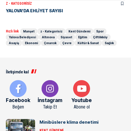
Z - KATEGORISIZ
YALOVA'DA EHLİYET SAYISI
Hızlı link
Manşet
z - Kategorisiz
Kent Gündemi
Spor
Yalova Belediyesi
Altınova
Siyaset
Eğitim
Çiftlikköy
Asayiş
Ekonomi
Çınarcık
Çevre
Kültür & Sanat
Sağlık
İletişimde kal
Facebook
İnstagram
Youtube
Beğen
Takip Et
Abone ol
Minibüslere klima denetimi
KENT GÜNDEMI