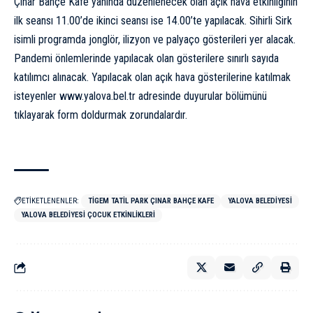
Çınar Bahçe Kafe yanında düzenlenecek olan açık hava etkinliğinin
ilk seansı 11.00’de ikinci seansı ise 14.00’te yapılacak. Sihirli Sirk
isimli programda jonglör, ilizyon ve palyaço gösterileri yer alacak.
Pandemi önlemlerinde yapılacak olan gösterilere sınırlı sayıda
katılımcı alınacak. Yapılacak olan açık hava gösterilerine katılmak
isteyenler www.yalova.bel.tr adresinde duyurular bölümünü
tıklayarak form doldurmak zorundalardır.
ETİKETLENENLER:
TİGEM TATIL PARK ÇINAR BAHÇE KAFE
YALOVA BELEDIYESI
YALOVA BELEDIYESI ÇOCUK ETKINLIKLERI