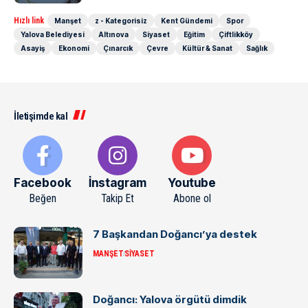
Hızlı link
Manşet
z - Kategorisiz
Kent Gündemi
Spor
Yalova Belediyesi
Altınova
Siyaset
Eğitim
Çiftlikköy
Asayiş
Ekonomi
Çınarcık
Çevre
Kültür & Sanat
Sağlık
İletişimde kal
Facebook
İnstagram
Youtube
Beğen
Takip Et
Abone ol
7 Başkandan Doğancı’ya destek
MANŞET
SIYASET
Doğancı: Yalova örgütü dimdik