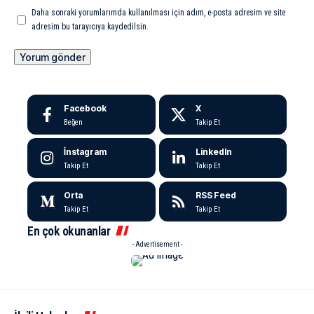
Daha sonraki yorumlarımda kullanılması için adım, e-posta adresim ve site
adresim bu tarayıcıya kaydedilsin.
Facebook
X
Beğen
Takip Et
İnstagram
LinkedIn
Takip Et
Takip Et
Orta
RSS Feed
Takip Et
Takip Et
En çok okunanlar
- Advertisement -