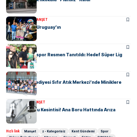
KÜLTÜR & SANAT
MANŞET
Altın Karanfil Uruguay’ın
MANŞET
SPOR
Yalova Haremspor Resmen Tanıtıldı: Hedef Süper Lig
ÇIFTLIKKÖY
Çiftlikköy Belediyesi Sıfır Atık Merkezi’nde Miniklere
Çevre Eğitimi
KENT GÜNDEMI
MANŞET
6 Mahallede Su Kesintisi! Ana Boru Hattında Arıza
Hızlı link
Manşet
z - Kategorisiz
Kent Gündemi
Spor