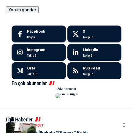
Facebook
X
Beğen
Takip Et
İnstagram
LinkedIn
Takip Et
Takip Et
Orta
RSS Feed
Takip Et
Takip Et
En çok okunanlar
- Advertisement -
İlgili Haberler
KENT GÜNDEMI
MANŞET
Yalova Atatürk İlkokulu “Plansız” Kaldı