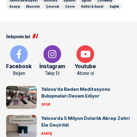
Yalova Belediyesi
Altınova
Siyaset
Eğitim
Çiftlikköy
Asayiş
Ekonomi
Çınarcık
Çevre
Kültür & Sanat
Sağlık
İletişimde kal
Facebook
İnstagram
Youtube
Beğen
Takip Et
Abone ol
Yalova’da Beden Meditasyonu
Buluşmaları Devam Ediyor
SPOR
Yalova’da 5 Milyon Dolarlık Akrep Zehri
Ele Geçirildi
ASAYIŞ