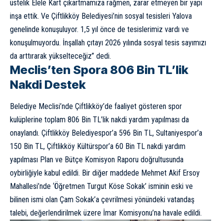
üstelik Elele Kart çıkartmamıza rağmen, zarar etmeyen bir yapı
inşa ettik. Ve Çiftlikköy Belediyesi’nin sosyal tesisleri Yalova
genelinde konuşuluyor. 1,5 yıl önce de tesislerimiz vardı ve
konuşulmuyordu. İnşallah çıtayı 2026 yılında sosyal tesis sayımızı
da arttırarak yükselteceğiz” dedi.
Meclis’ten Spora 806 Bin TL’lik
Nakdi Destek
Belediye Meclisi’nde Çiftlikköy’de faaliyet gösteren spor
kulüplerine toplam 806 Bin TL’lik nakdi yardım yapılması da
onaylandı. Çiftlikköy Belediyespor’a 596 Bin TL, Sultaniyespor’a
150 Bin TL, Çiftlikköy Kültürspor’a 60 Bin TL nakdi yardım
yapılması Plan ve Bütçe Komisyon Raporu doğrultusunda
oybirliğiyle kabul edildi. Bir diğer maddede Mehmet Akif Ersoy
Mahallesi’nde ‘Öğretmen Turgut Köse Sokak’ isminin eski ve
bilinen ismi olan Çam Sokak’a çevrilmesi yönündeki vatandaş
talebi, değerlendirilmek üzere İmar Komisyonu’na havale edildi.