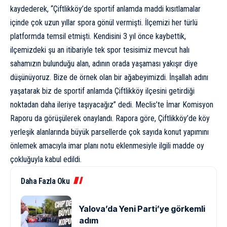
kaydederek, “Çiftlikköy’de sportif anlamda maddi kısıtlamalar
içinde çok uzun yıllar spora gönül vermişti. İlçemizi her türlü
platformda temsil etmişti. Kendisini 3 yıl önce kaybettik,
ilçemizdeki şu an itibariyle tek spor tesisimiz mevcut halı
sahamızın bulunduğu alan, adının orada yaşaması yakışır diye
düşünüyoruz. Bize de örnek olan bir ağabeyimizdi. İnşallah adını
yaşatarak biz de sportif anlamda Çiftlikköy ilçesini getirdiği
noktadan daha ileriye taşıyacağız” dedi. Meclis’te İmar Komisyon
Raporu da görüşülerek onaylandı. Rapora göre, Çiftlikköy’de köy
yerleşik alanlarında büyük parsellerde çok sayıda konut yapımını
önlemek amacıyla imar planı notu eklenmesiyle ilgili madde oy
çokluğuyla kabul edildi.
Daha Fazla Oku
Yalova’da Yeni Parti’ye görkemli
adım