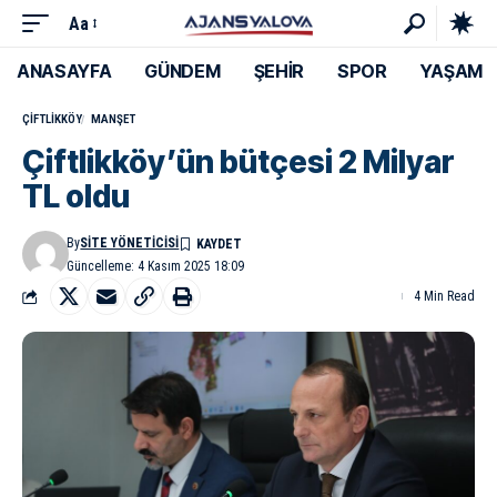
Aa
ANASAYFA
GÜNDEM
ŞEHİR
SPOR
YAŞAM
ÇIFTLIKKÖY
MANŞET
Çiftlikköy’ün bütçesi 2 Milyar
TL oldu
By
SITE YÖNETICISI
Güncelleme: 4 Kasım 2025 18:09
4 Min Read