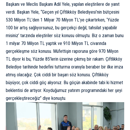
Başkanı ve Meclis Başkanı Adil Yele, yapılan eleştirilere de yanıt
verdi. Başkan Yele, “Geçen yıl Çiftlikköy Belediyesi’nin bütçesini
530 Milyon TL’den 1 Milyar 70 Milyon TL’ye çıkartırken, ‘Yüzde
100 bir artış sağlıyorsunuz, bu gerçekçi değil, tahsilat yapabilir
misiniz’ tarzında eleştiriler söz konusu olmuştu. Biz o zaman bunu
1 milyar 70 Milyon TL yaptık ve 910 Milyon TL civarında
gerçekleşme söz konusu. Müfettişin raporuna göre 970 Milyon
TL diyor ki bu, Yüzde 85’lerin üzerine çıkmış bir rakam. Çiftlikköy
Belediye tarihinde hedefini tutturma oranıyla beraber bir ilke imza
atmış olacağız. Çok ciddi bir başarı söz konusu. Çiftlikköy
büyüyor, çok ciddi göç alıyoruz. Bu göçün akabinde tabi ki hizmet
beklentisi de artıyor. Koyduğumuz yatırım programındaki her şeyi
gerçekleştireceğiz” diye konuştu.