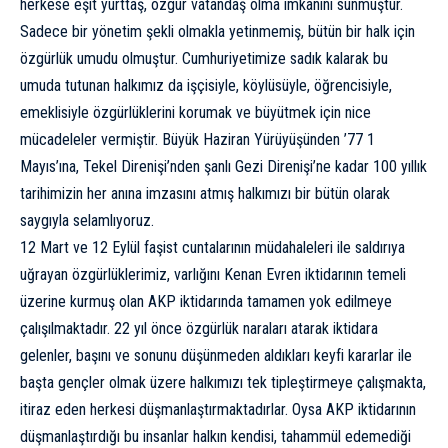
herkese eşit yurttaş, özgür vatandaş olma imkanını sunmuştur.
Sadece bir yönetim şekli olmakla yetinmemiş, bütün bir halk için
özgürlük umudu olmuştur. Cumhuriyetimize sadık kalarak bu
umuda tutunan halkımız da işçisiyle, köylüsüyle, öğrencisiyle,
emeklisiyle özgürlüklerini korumak ve büyütmek için nice
mücadeleler vermiştir. Büyük Haziran Yürüyüşünden ’77 1
Mayıs’ına, Tekel Direnişi’nden şanlı Gezi Direnişi’ne kadar 100 yıllık
tarihimizin her anına imzasını atmış halkımızı bir bütün olarak
saygıyla selamlıyoruz.
12 Mart ve 12 Eylül faşist cuntalarının müdahaleleri ile saldırıya
uğrayan özgürlüklerimiz, varlığını Kenan Evren iktidarının temeli
üzerine kurmuş olan AKP iktidarında tamamen yok edilmeye
çalışılmaktadır. 22 yıl önce özgürlük naraları atarak iktidara
gelenler, başını ve sonunu düşünmeden aldıkları keyfi kararlar ile
başta gençler olmak üzere halkımızı tek tipleştirmeye çalışmakta,
itiraz eden herkesi düşmanlaştırmaktadırlar. Oysa AKP iktidarının
düşmanlaştırdığı bu insanlar halkın kendisi, tahammül edemediği