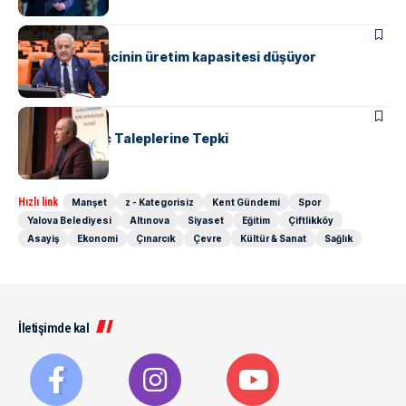
MANŞET
SIYASET
Becan: Sanayicinin üretim kapasitesi düşüyor
MANŞET
SIYASET
İnce’den İhraç Taleplerine Tepki
Hızlı link
Manşet
z - Kategorisiz
Kent Gündemi
Spor
Yalova Belediyesi
Altınova
Siyaset
Eğitim
Çiftlikköy
Asayiş
Ekonomi
Çınarcık
Çevre
Kültür & Sanat
Sağlık
İletişimde kal