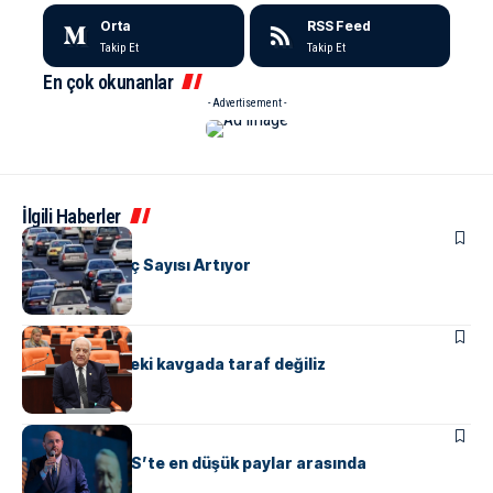
Orta
RSS Feed
Takip Et
Takip Et
En çok okunanlar
- Advertisement -
İlgili Haberler
EKONOMI
Yalova’da Araç Sayısı Artıyor
MANŞET
SIYASET
Becan: CHP’deki kavgada taraf değiliz
MANŞET
SIYASET
Yalova KÖYDES’te en düşük paylar arasında