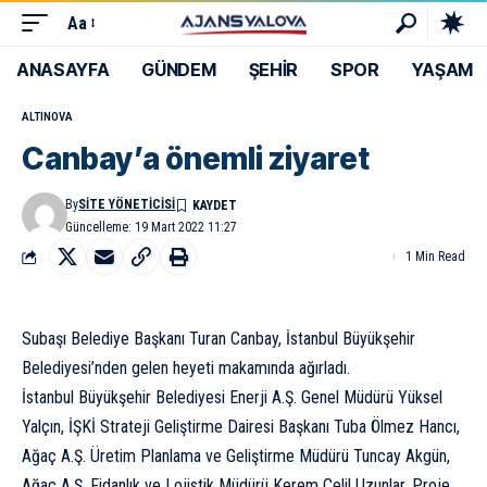
Aa
ANASAYFA
GÜNDEM
ŞEHİR
SPOR
YAŞAM
ALTINOVA
Canbay’a önemli ziyaret
By
SITE YÖNETICISI
Güncelleme: 19 Mart 2022 11:27
1 Min Read
Subaşı Belediye Başkanı Turan Canbay, İstanbul Büyükşehir
Belediyesi’nden gelen heyeti makamında ağırladı.
İstanbul Büyükşehir Belediyesi Enerji A.Ş. Genel Müdürü Yüksel
Yalçın, İŞKİ Strateji Geliştirme Dairesi Başkanı Tuba Ölmez Hancı,
Ağaç A.Ş. Üretim Planlama ve Geliştirme Müdürü Tuncay Akgün,
Ağaç A.Ş. Fidanlık ve Lojistik Müdürü Kerem Celil Uzunlar, Proje