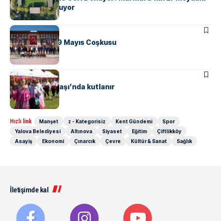
Yeniden Kuruluyor
ALTINOVA
Altonova’da 19 Mayıs Coşkusu
ALTINOVA
MANŞET
Hıdrellez, Subaşı’nda kutlanır
Hızlı link
Manşet
z - Kategorisiz
Kent Gündemi
Spor
Yalova Belediyesi
Altınova
Siyaset
Eğitim
Çiftlikköy
Asayiş
Ekonomi
Çınarcık
Çevre
Kültür & Sanat
Sağlık
İletişimde kal