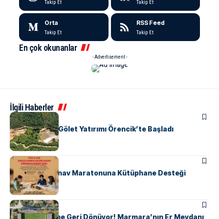
Takip Et
Takip Et
Orta
RSS Feed
Takip Et
Takip Et
En çok okunanlar
- Advertisement -
İlgili Haberler
ALTINOVA
Yalova’nın 19. Gölet Yatırımı Örencik’te Başladı
ALTINOVA
EĞITIM
Subaşı’nda Sınav Maratonuna Kütüphane Desteği
ALTINOVA
116 Yıllık Efsane Geri Dönüyor! Marmara’nın Er Meydanı