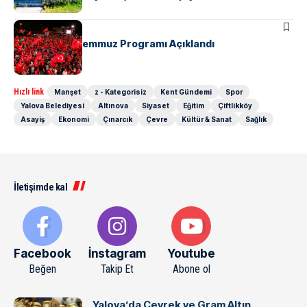
KENT GÜNDEMI
Yalova’da 15 Temmuz Programı Açıklandı
Hızlı link
Manşet
z - Kategorisiz
Kent Gündemi
Spor
Yalova Belediyesi
Altınova
Siyaset
Eğitim
Çiftlikköy
Asayiş
Ekonomi
Çınarcık
Çevre
Kültür & Sanat
Sağlık
İletişimde kal
Facebook
İnstagram
Youtube
Beğen
Takip Et
Abone ol
Yalova’da Çeyrek ve Gram Altın