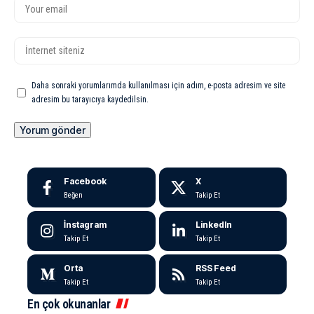
Daha sonraki yorumlarımda kullanılması için adım, e-posta adresim ve site
adresim bu tarayıcıya kaydedilsin.
Facebook
X
Beğen
Takip Et
İnstagram
LinkedIn
Takip Et
Takip Et
Orta
RSS Feed
Takip Et
Takip Et
En çok okunanlar