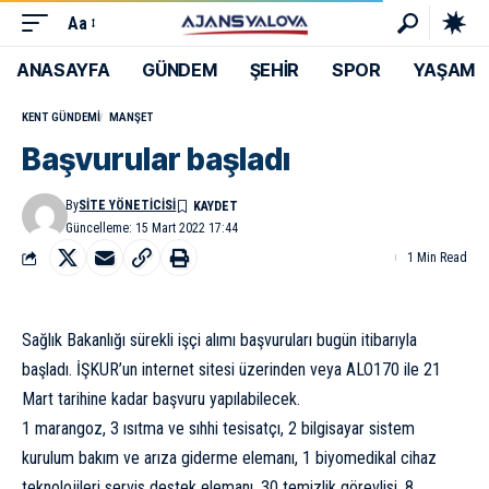
Aa
ANASAYFA
GÜNDEM
ŞEHİR
SPOR
YAŞAM
KENT GÜNDEMI
MANŞET
Başvurular başladı
By
SITE YÖNETICISI
Güncelleme: 15 Mart 2022 17:44
1 Min Read
Sağlık Bakanlığı sürekli işçi alımı başvuruları bugün itibarıyla
başladı. İŞKUR’un internet sitesi üzerinden veya ALO170 ile 21
Mart tarihine kadar başvuru yapılabilecek.
1 marangoz, 3 ısıtma ve sıhhi tesisatçı, 2 bilgisayar sistem
kurulum bakım ve arıza giderme elemanı, 1 biyomedikal cihaz
teknolojileri servis destek elemanı, 30 temizlik görevlisi, 8