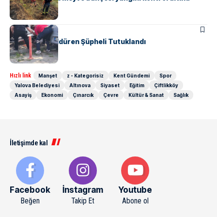
alındı
ASAYIŞ
Komşusunu Öldüren Şüpheli Tutuklandı
Hızlı link
Manşet
z - Kategorisiz
Kent Gündemi
Spor
Yalova Belediyesi
Altınova
Siyaset
Eğitim
Çiftlikköy
Asayiş
Ekonomi
Çınarcık
Çevre
Kültür & Sanat
Sağlık
İletişimde kal
Facebook
İnstagram
Youtube
Beğen
Takip Et
Abone ol