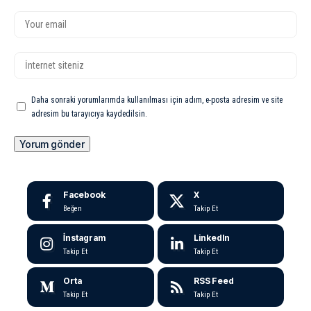
Daha sonraki yorumlarımda kullanılması için adım, e-posta adresim ve site
adresim bu tarayıcıya kaydedilsin.
Facebook
X
Beğen
Takip Et
İnstagram
LinkedIn
Takip Et
Takip Et
Orta
RSS Feed
Takip Et
Takip Et