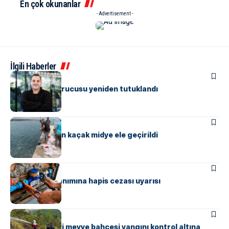
En çok okunanlar
- Advertisement -
İlgili Haberler
ASAYIŞ
Papara’nın kurucusu yeniden tutuklandı
ASAYIŞ
Yalova’da 3 ton kaçak midye ele geçirildi
ASAYIŞ
Kaçak su kullanımına hapis cezası uyarısı
ASAYIŞ
Güneyköy’deki meyve bahçesi yangını kontrol altına