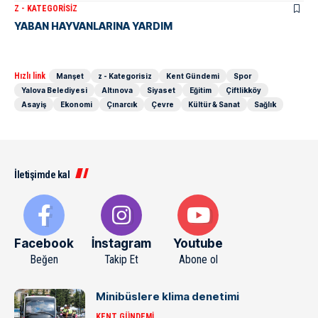
Z - KATEGORISIZ
YABAN HAYVANLARINA YARDIM
Hızlı link
Manşet
z - Kategorisiz
Kent Gündemi
Spor
Yalova Belediyesi
Altınova
Siyaset
Eğitim
Çiftlikköy
Asayiş
Ekonomi
Çınarcık
Çevre
Kültür & Sanat
Sağlık
İletişimde kal
Facebook
İnstagram
Youtube
Beğen
Takip Et
Abone ol
Minibüslere klima denetimi
KENT GÜNDEMI