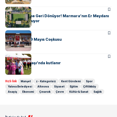
ALTINOVA
116 Yıllık Efsane Geri Dönüyor! Marmara’nın Er Meydanı
Yeniden Kuruluyor
ALTINOVA
Altonova’da 19 Mayıs Coşkusu
ALTINOVA
MANŞET
Hıdrellez, Subaşı’nda kutlanır
Hızlı link
Manşet
z - Kategorisiz
Kent Gündemi
Spor
Yalova Belediyesi
Altınova
Siyaset
Eğitim
Çiftlikköy
Asayiş
Ekonomi
Çınarcık
Çevre
Kültür & Sanat
Sağlık