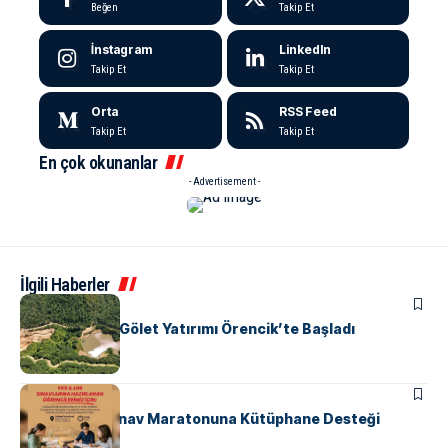
Beğen
Takip Et
İnstagram
LinkedIn
Takip Et
Takip Et
Orta
RSS Feed
Takip Et
Takip Et
En çok okunanlar
- Advertisement -
İlgili Haberler
ALTINOVA
Yalova’nın 19. Gölet Yatırımı Örencik’te Başladı
ALTINOVA
EĞITIM
Subaşı’nda Sınav Maratonuna Kütüphane Desteği