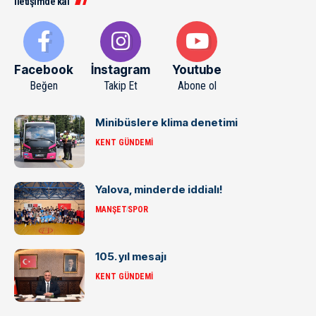
İletişimde kal
Facebook
İnstagram
Youtube
Beğen
Takip Et
Abone ol
Minibüslere klima denetimi
KENT GÜNDEMI
Yalova, minderde iddialı!
MANŞET
SPOR
105. yıl mesajı
KENT GÜNDEMI