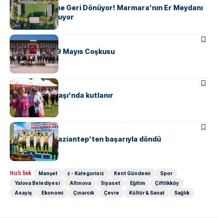
116 Yıllık Efsane Geri Dönüyor! Marmara’nın Er Meydanı
Yeniden Kuruluyor
ALTINOVA
Altonova’da 19 Mayıs Coşkusu
ALTINOVA
MANŞET
Hıdrellez, Subaşı’nda kutlanır
ALTINOVA
SPOR
Pehlivanlar, Gaziantep’ten başarıyla döndü
Hızlı link
Manşet
z - Kategorisiz
Kent Gündemi
Spor
Yalova Belediyesi
Altınova
Siyaset
Eğitim
Çiftlikköy
Asayiş
Ekonomi
Çınarcık
Çevre
Kültür & Sanat
Sağlık