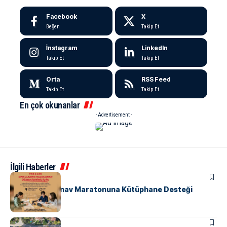
Facebook
X
Beğen
Takip Et
İnstagram
LinkedIn
Takip Et
Takip Et
Orta
RSS Feed
Takip Et
Takip Et
En çok okunanlar
- Advertisement -
İlgili Haberler
ALTINOVA
EĞITIM
Subaşı’nda Sınav Maratonuna Kütüphane Desteği
ALTINOVA