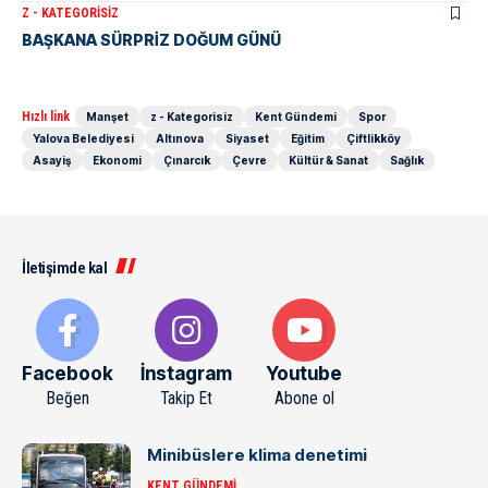
Z - KATEGORISIZ
BAŞKANA SÜRPRİZ DOĞUM GÜNÜ
Hızlı link
Manşet
z - Kategorisiz
Kent Gündemi
Spor
Yalova Belediyesi
Altınova
Siyaset
Eğitim
Çiftlikköy
Asayiş
Ekonomi
Çınarcık
Çevre
Kültür & Sanat
Sağlık
İletişimde kal
Facebook
İnstagram
Youtube
Beğen
Takip Et
Abone ol
Minibüslere klima denetimi
KENT GÜNDEMI