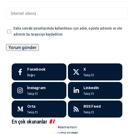
Daha sonraki yorumlarımda kullanılması için adım, e-posta adresim ve site
adresim bu tarayıcıya kaydedilsin.
Facebook
X
Beğen
Takip Et
İnstagram
LinkedIn
Takip Et
Takip Et
Orta
RSS Feed
Takip Et
Takip Et
En çok okunanlar
- Advertisement -