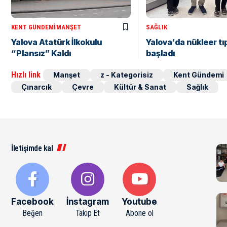
KENT GÜNDEMI
MANŞET
SAĞLIK
Yalova Atatürk İlkokulu
Yalova’da nükleer tı
“Plansız” Kaldı
başladı
Hızlı link
Manşet
z - Kategorisiz
Kent Gündemi
Çınarcık
Çevre
Kültür & Sanat
Sağlık
İletişimde kal
Facebook
İnstagram
Youtube
Beğen
Takip Et
Abone ol