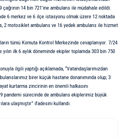
79 çağrının 14 bin 721’ine ambulans ile müdahale edildi.
nde 6 merkez ve 6 ilçe istasyonu olmak üzere 12 noktada
s, 2 motosiklet ambulans ve 16 yedek ambulans ile hizmet
ıların tümü Komuta Kontrol Merkezinde cevaplanıyor. 7/24
e yılın ilk 6 aylık döneminde ekipler toplamda 303 bin 750
konuyla ilgili yaptığı açıklamada, “Vatandaşlarımızdan
mbulanslarımız birer küçük hastane donanımında olup; 3
ayat kurtarma zincirinin en önemli halkasını
-19 pandemi sürecinde de ambulans ekiplerimiz büyük
ılara ulaşmıştır” ifadesini kullandı.