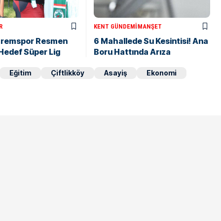
R
KENT GÜNDEMI
MANŞET
aremspor Resmen
6 Mahallede Su Kesintisi! Ana
: Hedef Süper Lig
Boru Hattında Arıza
Eğitim
Çiftlikköy
Asayiş
Ekonomi