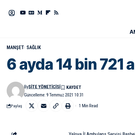
A
MANŞET
SAĞLIK
6 ayda 14 bin 721
By
SITE YÖNETICISI
Güncelleme: 9 Temmuz 2021 10:31
1 Min Read
Paylaş
Yalova İl Ambulans Servisi Başhek