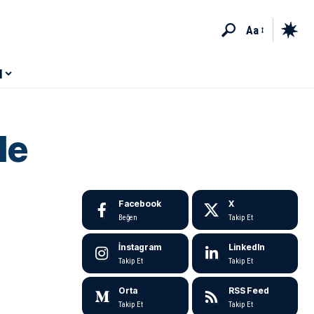
Aa
M
le
Facebook
X
Beğen
Takip Et
İnstagram
LinkedIn
Takip Et
Takip Et
Orta
RSS Feed
Takip Et
Takip Et