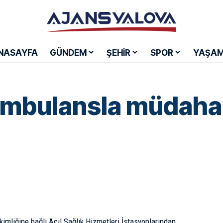
NASAYFA
GÜNDEM
ŞEHİR
SPOR
YAŞA
 ambulansla müdaha
imliğine bağlı Acil Sağlık Hizmetleri İstasyonlarından