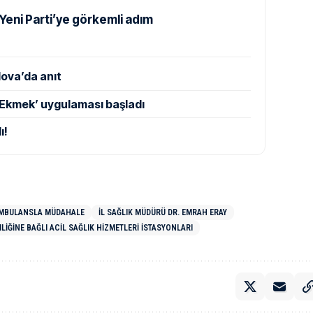
Yeni Parti’ye görkemli adım
ova’da anıt
 Ekmek’ uygulaması başladı
ı!
 AMBULANSLA MÜDAHALE
İL SAĞLIK MÜDÜRÜ DR. EMRAH ERAY
LIĞINE BAĞLI ACIL SAĞLIK HIZMETLERI İSTASYONLARI