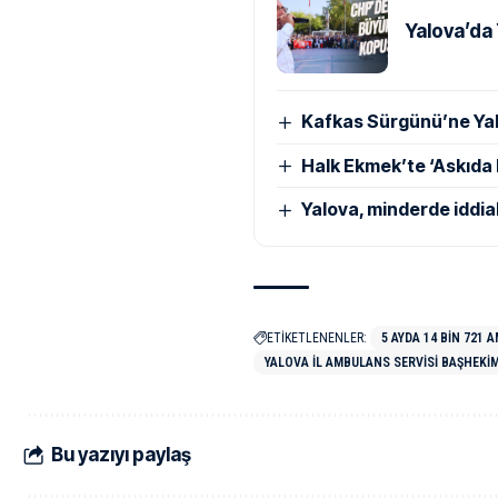
Yalova’da 
Kafkas Sürgünü’ne Yal
Halk Ekmek’te ‘Askıda
Yalova, minderde iddial
ETİKETLENENLER:
5 AYDA 14 BIN 721
YALOVA İL AMBULANS SERVISI BAŞHEKIM
Bu yazıyı paylaş