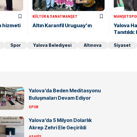
KÜLTÜR & SANAT
MANŞET
MANŞET
SPO
p hizmeti
Altın Karanfil Uruguay’ın
Yalova H
Tanıtıldı
Spor
Yalova Belediyesi
Altınova
Siyaset
Yalova’da Beden Meditasyonu
Buluşmaları Devam Ediyor
SPOR
Yalova’da 5 Milyon Dolarlık
Akrep Zehri Ele Geçirildi
ASAYIŞ