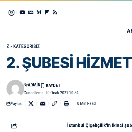
A
Z - KATEGORISIZ
2. ŞUBESİ HİZMET
By
ADMIN
Güncelleme: 20 Ocak 2021 10:54
0 Min Read
Paylaş
İstanbul Çiçekçilik'in ikinci ş