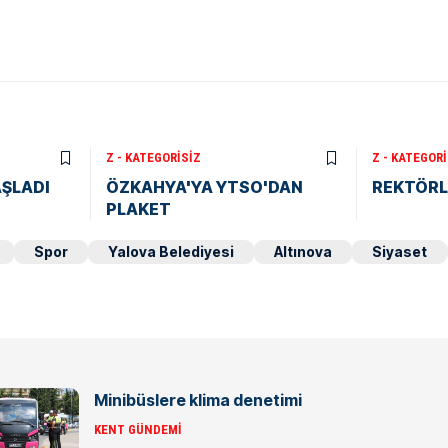
Z - KATEGORISIZ
Z - KATEGORI
AŞLADI
ÖZKAHYA'YA YTSO'DAN
REKTÖRL
PLAKET
Spor
Yalova Belediyesi
Altınova
Siyaset
Minibüslere klima denetimi
KENT GÜNDEMI