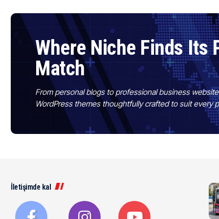
Where Niche Finds Its 
Match
From personal blogs to professional business websit
WordPress themes thoughtfully crafted to suit every 
İletişimde kal