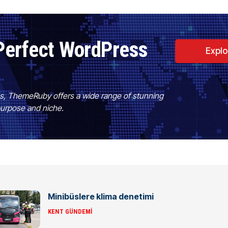
Perfect WordPress
Expl
es, ThemeRuby offers a wide range of stunning
purpose and niche.
Minibüslere klima denetimi
KENT GÜNDEMI