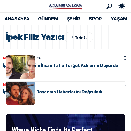
ANASAYFA
GÜNDEM
ŞEHİR
SPOR
YAŞAM
İpek Filiz Yazıcı
MAGAZIN
16 Haziran 2026
İpek Filiz Yazıcı ile İhsan Taha Torğut Aşklarını Duyurdu
MAGAZIN
9 Ekim 2025
İpek Filiz Yazıcı, Boşanma Haberlerini Doğruladı
Where Niche Finds Its Perfect