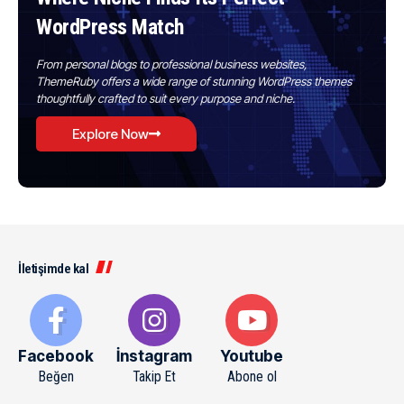
WordPress Match
From personal blogs to professional business websites,
ThemeRuby offers a wide range of stunning WordPress themes
thoughtfully crafted to suit every purpose and niche.
Explore Now
İletişimde kal
Facebook
İnstagram
Youtube
Beğen
Takip Et
Abone ol