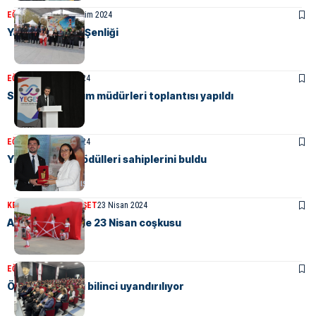
EĞITIM
MANŞET
18 Ekim 2024
Yalova’da Bilim Şenliği
EĞITIM
28 Haziran 2024
Sene sonu kurum müdürleri toplantısı yapıldı
EĞITIM
11 Haziran 2024
YEGES Projesi ödülleri sahiplerini buldu
KENT GÜNDEMI
MANŞET
23 Nisan 2024
Ata’nın kentinde 23 Nisan coşkusu
EĞITIM
15 Mart 2024
Öğrencilerin su bilinci uyandırılıyor