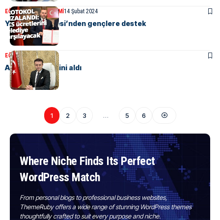
EĞITIM
KENT GÜNDEMI
14 Şubat 2024
Yalova Belediyesi’nden gençlere destek
EĞITIM
23 Ocak 2024
Akmeşe, asaletini aldı
1
2
3
…
5
6
Where Niche Finds Its Perfect
WordPress Match
From personal blogs to professional business websites,
ThemeRuby offers a wide range of stunning WordPress themes
thoughtfully crafted to suit every purpose and niche.