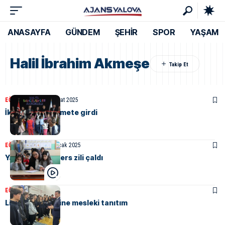
ANASAYFA
GÜNDEM
ŞEHİR
SPOR
YAŞAM
Halil İbrahim Akmeşe
EĞITIM
MANŞET
5 Şubat 2025
İki anaokulu hizmete girdi
EĞITIM
MANŞET
18 Ocak 2025
Yalova’da son ders zili çaldı
EĞITIM
23 Aralık 2024
Lise öğrencilerine mesleki tanıtım