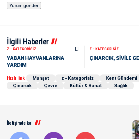
İlgili Haberler
Z - KATEGORISIZ
Z - KATEGORISIZ
YABAN HAYVANLARINA
ÇINARCIK, SİVİLE G
YARDIM
Hızlı link
Manşet
z - Kategorisiz
Kent Gündemi
Çınarcık
Çevre
Kültür & Sanat
Sağlık
İletişimde kal