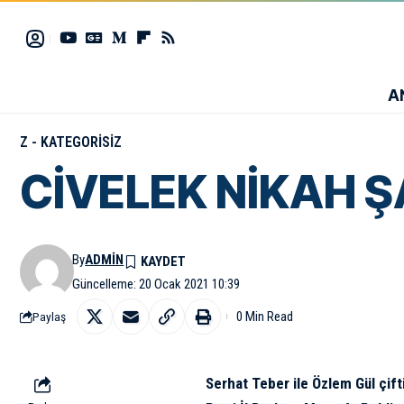
A
Z - KATEGORISIZ
CİVELEK NİKAH Ş
By
ADMIN
Güncelleme: 20 Ocak 2021 10:39
0 Min Read
Paylaş
Serhat Teber ile Özlem Gül çifti