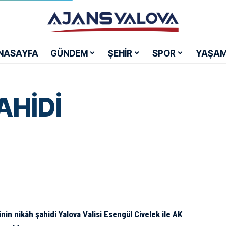
NASAYFA
GÜNDEM
ŞEHİR
SPOR
YAŞA
AHİDİ
nin nikâh şahidi Yalova Valisi Esengül Civelek ile AK