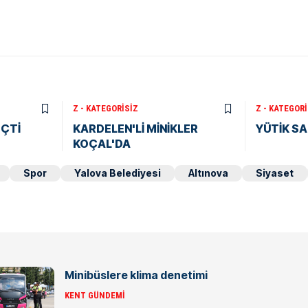
Z - KATEGORISIZ
Z - KATEGORI
EÇTİ
KARDELEN'Lİ MİNİKLER
YÜTİK SA
KOÇAL'DA
Spor
Yalova Belediyesi
Altınova
Siyaset
Minibüslere klima denetimi
KENT GÜNDEMI